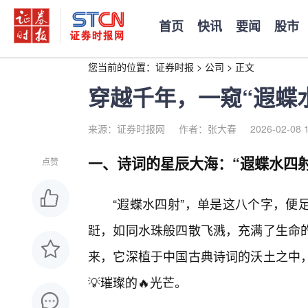
首页
快讯
要闻
股市
您当前的位置：
证券时报
>
公司
>
正文
穿越千年，一窥“遐蝶
来源：证券时报网
作者：张大春
2026-02-08 
一、诗词的星辰大海：“遐蝶水四
点赞
“遐蝶水四射”，单是这八个字，便
跹，如同水珠般四散飞溅，充满了生命
来，它深植于中国古典诗词的沃土之中
💡璀璨的🔥光芒。