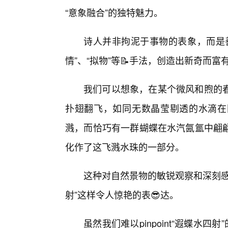
“意象融合”的独特魅力。
诗人并非拘泥于事物的表象，而是
情”、“拟物”等📝手法，创造出新奇而
我们可以想象，在某个微风和煦的
扑翅翻飞，如同无数晶莹剔透的水滴在
溅，而恰巧有一群蝴蝶在水汽氤氲中翩翩
化作了这飞溅水珠的一部分。
这种对自然景物的敏锐观察和深刻感
射”这样令人惊艳的表😎达。
虽然我们难以pinpoint“遐蝶水四