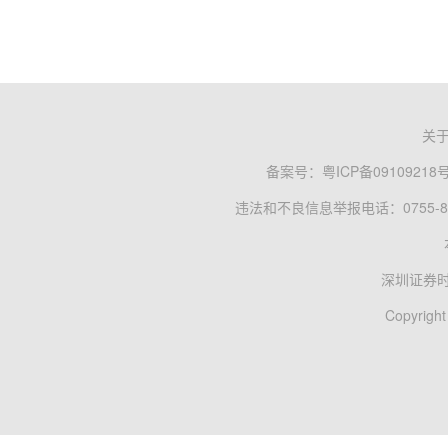
关
备案号：
粤ICP备09109218
违法和不良信息举报电话：0755-83
深圳证券
Copyright