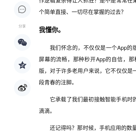
作逻辑复杂得让人抓狂？是不是常常在某
个简单直接、一切尽在掌握的过去？
分享
我懂你。
我们怀念的，不仅仅是一个App的
屏幕的流畅，那种秒开App的自信，那
版，对于许多老用户来说，它不仅仅是
段青春的注脚。
它承载了我们最初接触智能手机时
滴滴。
还记得吗？那时候，手机应用的数量远