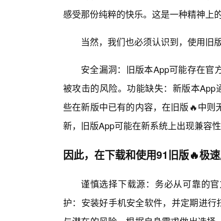
感受那份纯粹的快乐。这是一种精神上
当然，我们也必须认识到，使用旧版
安全漏洞：旧版本App可能存在官
被攻击的风险。功能缺失：新版本App
些在新版中已有的内容，在旧版🔥中则
新，旧版App可能在新系统上出现兼容
因此，在下载和使用91旧版🔥极
谨慎选择下载源：务必从可靠的官
护：安装好手机安全软件，并定期进行扫