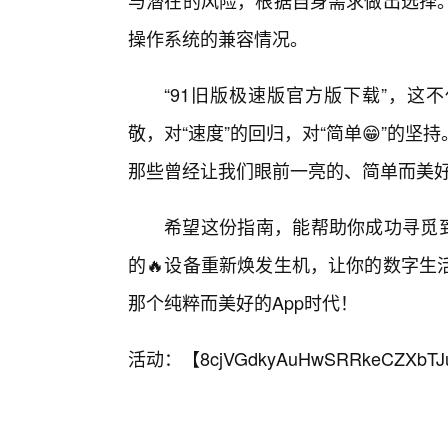
与潜在的风险，根据自身需求做出选择
操作系统的兼容情况。
“91旧版极速版官方版下载”，这
敬，对“速度”的回归，对“简单😁”的
那些曾经让我们眼前一亮的、简单而美
希望这份指南，能帮助你成功寻觅到
的🔥设备重新焕发生机，让你的数字生
那个纯粹而美好的App时代！
活动：【
8cjVGdkyAuHwSRRkeCZXbTJ