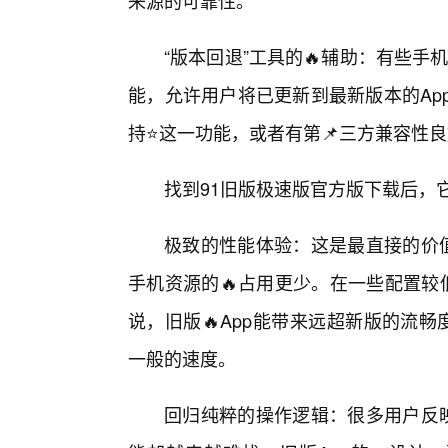
来源的可靠性。
“版本回退”工具的🔥辅助：有些手
能，允许用户将已更新到最新版本的Ap
持⭐这一功能，或者有第📌三方兼容性
找到91旧版极速版官方版下载后，
极致的性能体验：这是最直接的价值
手机资源的🔥占用更少。在一些配置较
说，旧版🔥App能带来远超新版的流
一般的速度。
回归纯粹的操作逻辑：很多用户反映