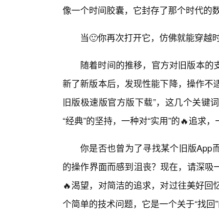
像一个时间胶囊，它封存了那个时代的
当🙂你再次打开它，仿佛就能穿越
随着时间的推移，官方对旧版本的支
新了新版本后，发现性能下降，操作不适
旧版极速版官方版下载”，这几个关键词
“经典”的坚持，一种对“实用”的🔥追求，
你是否也曾为了寻找某个旧版App
的操作界面而感到沮丧？现在，请深吸
🔥渴望，对简洁的追求，对过往美好回
个简单的技术问题，它是一个关于“找回”