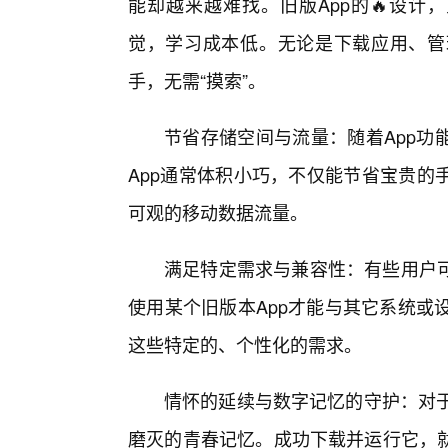
能却越来越难找。旧版App的🔥设计
觉，学习成本低。无论是下载应用、管
手，无需“摸索”。
节省存储空间与流量：随着App功
App通常体积小巧，不仅能节省宝贵的
可观的移动数据流量。
满足特定需求与兼容性：有些用户
使用某个旧版本App才能与其它系统或
这些特定的、个性化的需求。
情怀的延续与数字记忆的守护：对于
磨灭的青春记忆。成功下载并运行它，