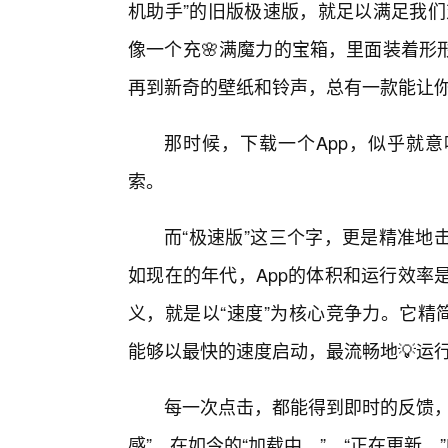
机助手”的旧版极速版，就足以满足我们
像一个充🌸满魔力的宝箱，里面装着形
再到新奇的壁纸和铃声，总有一款能让
那时候，下载一个App，似乎就意
索。
而“极速版”这三个字，更是精准地
如现在的年代，App的体积和运行效率
义，就是以“速度”为核心竞争力。它精
能够以最快的速度启动，最流畅地💡运
每一次点击，都能得到即时的反馈，
感”，在如今的“加载中…”，“正在更新