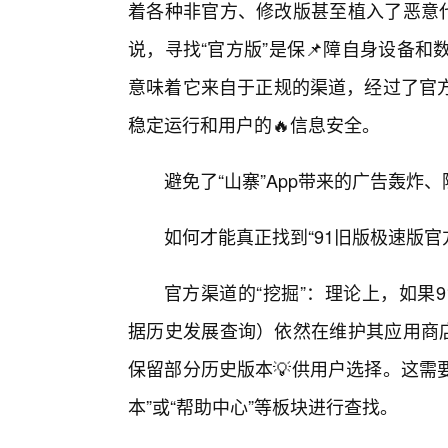
着各种非官方、修改版甚至植入了恶意代
说，寻找“官方版”是保📌障自身设备
意味着它来自于正规的渠道，经过了官
稳定运行和用户的🔥信息安全。
避免了“山寨”App带来的广告轰炸
如何才能真正找到“91旧版极速版
官方渠道的“挖掘”：理论上，如果
据历史发展查询）依然在维护其应用商店
保留部分历史版本💡供用户选择。这需
本”或“帮助中心”等板块进行查找。