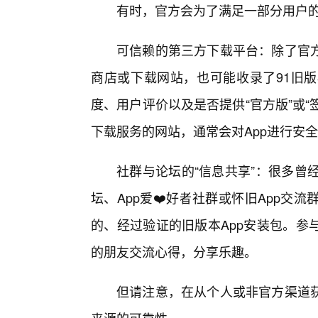
有时，官方会为了满足一部分用户
可信赖的第三方下载平台：除了官
商店或下载网站，也可能收录了91旧
度、用户评价以及是否提供“官方版”或“
下载服务的网站，通常会对App进行安
社群与论坛的“信息共享”：很多曾
坛、App爱❤️好者社群或怀旧App
的、经过验证的旧版本App安装包。参
的朋友交流心得，分享乐趣。
但请注意，在从个人或非官方渠道获