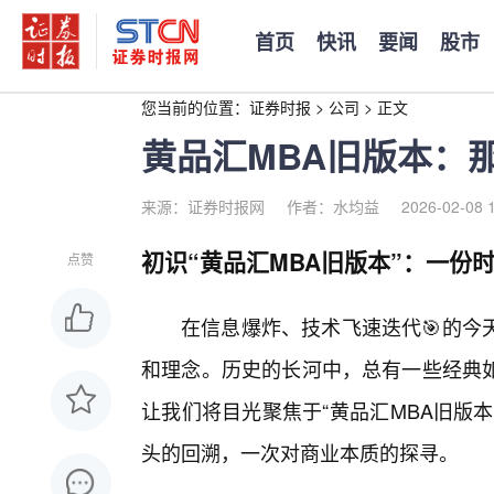
首页
快讯
要闻
股市
您当前的位置：
证券时报
>
公司
>
正文
黄品汇MBA旧版本：
来源：证券时报网
作者：水均益
2026-02-08 
初识“黄品汇MBA旧版本”：一份
点赞
在信息爆炸、技术飞速迭代🎯的今
和理念。历史的长河中，总有一些经典
让我们将目光聚焦于“黄品汇MBA旧版
头的回溯，一次对商业本质的探寻。