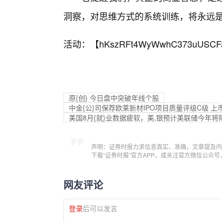
洞察，对思维方式的系统训练，将永远
活动：【
hKszRFt4WyWwhC373uUSCF
原{创} 今日盘中突破年线个股
中金{公}司保荐欧莱新材IPO项目质量评级C级 上
美国8月{就}业数据疲软，美,银预计美联储今年将
声明：证券时报力求信息真实、准确，文章提及内
下载“证券时报”官方APP，或关注官方微信公众
网友评论
登录
后可以发言