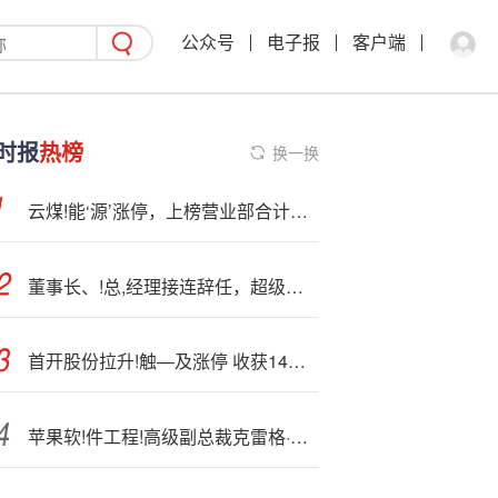
公众号
电子报
客户端
时报
热榜
换一换
云煤!能‘源’涨停，上榜营业部合计净买入6375.55万元
董事长、!总,经理接连辞任，超级巨无霸药企，要“过冬”了？
首开股份拉升!触—及涨停 收获14天12板
苹果软!件工程!高级副总裁克雷格·费德里希 也是库克热门接班人选