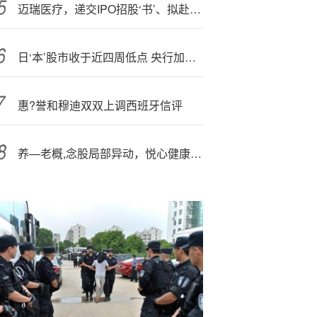
迈瑞医疗，递交IPO招股‘书’、拟赴香港上市，华泰国际、摩根大通联席保荐 | A股公司香港上市
日‘本’股市收于近四周低点 央行加息预期减弱银行股大跌
惠?誉和穆迪双双上调西班牙信评
养—老概,念股局部异动，悦心健康直线涨停