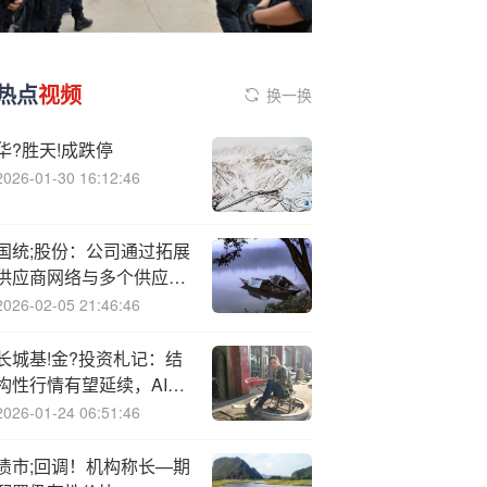
热点
视频
换一换
华?胜天!成跌停
2026-01-30 16:12:46
国统;股份：公司通过拓展
供应商网络与多个供应商
建立合作关系
2026-02-05 21:46:46
长城基!金?投资札记：结
构性行情有望延续，AI、
军工等或有超预期
2026-01-24 06:51:46
债市;回调！机构称长—期