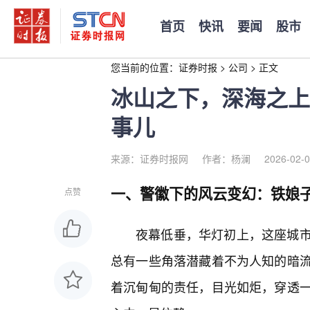
首页
快讯
要闻
股市
您当前的位置：
证券时报
>
公司
>
正文
冰山之下，深海之上
事儿
来源：证券时报网
作者：杨澜
2026-02-0
一、警徽下的风云变幻：铁娘
点赞
夜幕低垂，华灯初上，这座城
总有一些角落潜藏着不为人知的暗
着沉甸甸的责任，目光如炬，穿透