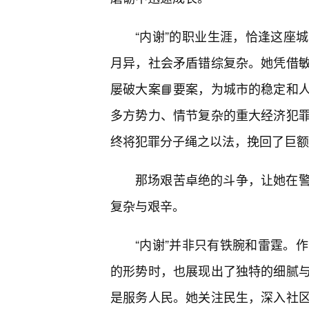
“内谢”的职业生涯，恰逢这座
月异，社会矛盾错综复杂。她凭借
屡破大案📘要案，为城市的稳定和
多方势力、情节复杂的重大经济犯
终将犯罪分子绳之以法，挽回了巨额
那场艰苦卓绝的斗争，让她在
复杂与艰辛。
“内谢”并非只有铁腕和雷霆。作
的形势时，也展现出了独特的细腻与
是服务人民。她关注民生，深入社