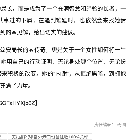
的局长，而是成为了一个充满智慧和经验的长者，一
共事过的下属，在遇到难题时，也依然会来找她请
到的🔥见解，给出切实的建议。
女公安局长的🔥传奇，更是关于一个女性如何将一生
。她用自己的行动证明，无论身处哪个位置，无论扮
带来积极的改变。她的“内谢”，从拒绝黑暗，到拥抱
充满了力量。
SCFaHYXjb8Z
】
责任编辑： 杨澜
？
美{国}将对!部分港口设备征收100%关税